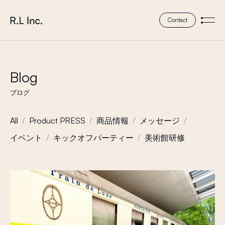
本文までスキップする
株式会社 エール・エル
Contact
メニ
Blog
ブログ
All
Product PRESS
商品情報
メッセージ
イベント
キックオフパーティー
美術館研修