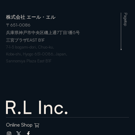
Pagetop
株式会社 エール・エル
〒651-0086
兵庫県神戸市中央区磯上通7丁目1番5号
三宮プラザEAST B1F
7-1-5 Isogami-dori, Chuo-ku,
Kobe-shi, Hyogo 651-0086, Japan,
Sannomiya Plaza East B1F
Online Shop