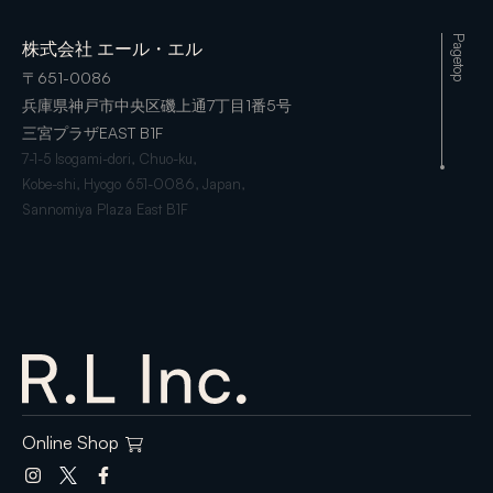
Pagetop
株式会社 エール・エル
〒651-0086
兵庫県神戸市中央区磯上通7丁目1番5号
三宮プラザEAST B1F
7-1-5 Isogami-dori, Chuo-ku,
Kobe-shi, Hyogo 651-0086, Japan,
Sannomiya Plaza East B1F
Online Shop