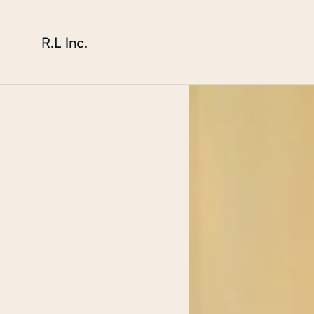
本文までスキップする
株式会社 エール・エル