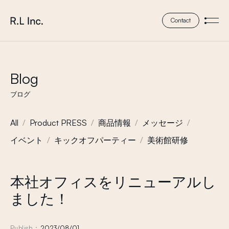
本文までスキップする
株式会社 エール・エル
Contact
メニ
Blog
ブログ
All
Product PRESS
商品情報
メッセージ
イベント
キックオフパーティー
美術館研修
本社オフィスをリニューアルし
ました！
Publish :
2023/08/01