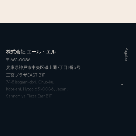
Pagetop
株式会社 エール・エル
〒651-0086
兵庫県神戸市中央区磯上通7丁目1番5号
三宮プラザEAST B1F
7-1-5 Isogami-dori, Chuo-ku,
Kobe-shi, Hyogo 651-0086, Japan,
Sannomiya Plaza East B1F