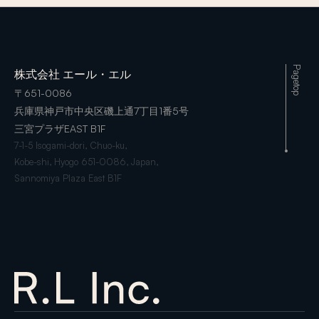
Pagetop
株式会社 エール・エル
〒651-0086
兵庫県神戸市中央区磯上通7丁目1番5号
三宮プラザEAST B1F
7-1-5 Isogami-dori, Chuo-ku,
Kobe-shi, Hyogo 651-0086, Japan,
Sannomiya Plaza East B1F