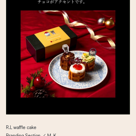
R.L waffle cake
Branding Section ／ M. K