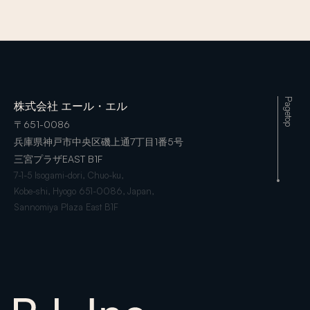
Pagetop
株式会社 エール・エル
〒651-0086
兵庫県神戸市中央区磯上通7丁目1番5号
三宮プラザEAST B1F
7-1-5 Isogami-dori, Chuo-ku,
Kobe-shi, Hyogo 651-0086, Japan,
Sannomiya Plaza East B1F