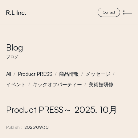
本文までスキップする
株式会社 エール・エル
Contact
メニ
Blog
ブログ
All
Product PRESS
商品情報
メッセージ
イベント
キックオフパーティー
美術館研修
Product PRESS～ 2025. 10月
Publish :
2025/09/30