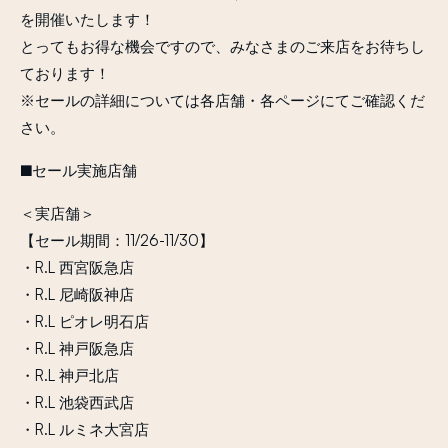
を開催いたします！
とってもお得な機会ですので、みなさまのご来店をお待ちし
ております！
※セールの詳細については各店舗・各ページにてご確認くだ
さい。
■セール実施店舗
＜実店舗＞
【セール期間：11/26-11/30】
・R.L 西宮阪急店
・R.L 尼崎阪神店
・R.L ピオレ明石店
・R.L 神戸阪急店
・R.L 神戸北店
・R.L 池袋西武店
・R.L ルミネ大宮店