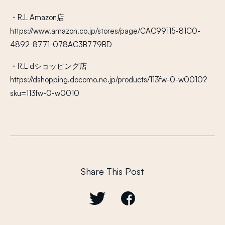
・R.L Amazon店
https://www.amazon.co.jp/stores/page/CAC99115-81C0-
4892-8771-078AC3B779BD
・R.L dショッピング店
https://dshopping.docomo.ne.jp/products/113fw-0-w0010?
sku=113fw-0-w0010
Share This Post