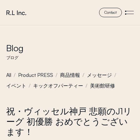
本文までスキップする
株式会社 エール・エル
Contact
メニ
Blog
ブログ
All
Product PRESS
商品情報
メッセージ
イベント
キックオフパーティー
美術館研修
祝・ヴィッセル神戸 悲願のJ1リ
ーグ 初優勝 おめでとうござい
ます！