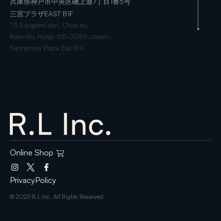
兵庫県神戸市中央区磯上通7丁目1番5号
三宮プラザEAST B1F
7-1-5 Isogami-dori, Chuo-ku,
Kobe-shi, Hyogo 651-0086, Japan,
Sannomiya Plaza East B1F
Online Shop
PrivacyPolicy
© 2023 R.L Inc. All Rights Reserved.