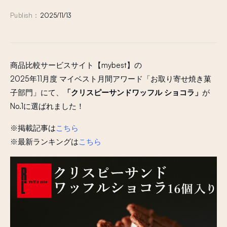
Publish :
2025/11/13
商品比較サービスサイト【mybest】の
2025年11月度 マイベスト
月間アワード「
お取り寄せ焼き菓
子部門」
にて、
「クリスピーサンドワッフル ショコラ
」
が
No.1に選ばれました！
※掲載記事は
こちら
※最新ランキングは
こちら