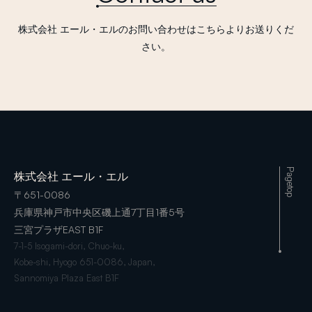
株式会社 エール・エルのお問い合わせはこちらよりお送りくだ
さい。
Pagetop
株式会社 エール・エル
〒651-0086
兵庫県神戸市中央区磯上通7丁目1番5号
三宮プラザEAST B1F
7-1-5 Isogami-dori, Chuo-ku,
Kobe-shi, Hyogo 651-0086, Japan,
Sannomiya Plaza East B1F