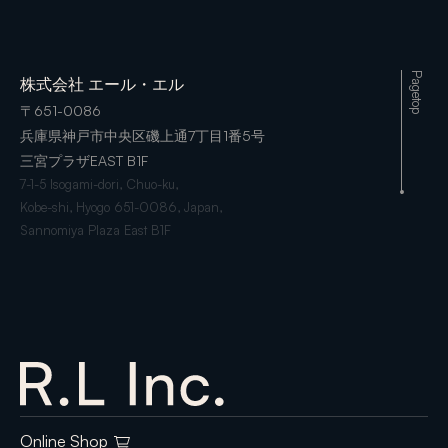
Pagetop
株式会社 エール・エル
〒651-0086
兵庫県神戸市中央区磯上通7丁目1番5号
三宮プラザEAST B1F
7-1-5 Isogami-dori, Chuo-ku,
Kobe-shi, Hyogo 651-0086, Japan,
Sannomiya Plaza East B1F
Online Shop