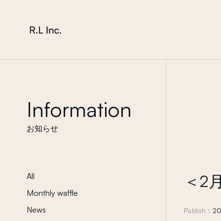
本文までスキップする
株式会社 エール・エル
Information
お知らせ
All
＜2
Monthly waffle
News
Publish :
20