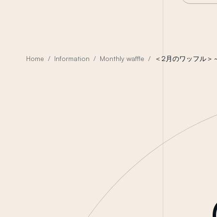
Home
Information
Monthly waffle
＜2月のワッフル＞