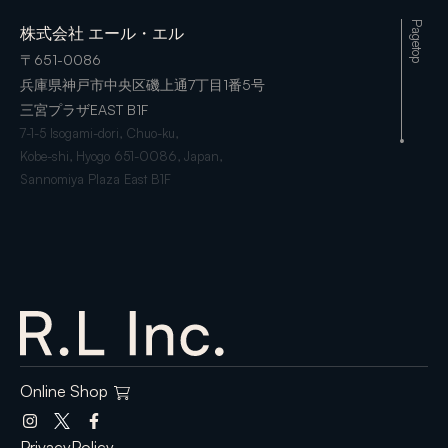
Pagetop
株式会社 エール・エル
〒651-0086
兵庫県神戸市中央区磯上通7丁目1番5号
三宮プラザEAST B1F
7-1-5 Isogami-dori, Chuo-ku,
Kobe-shi, Hyogo 651-0086, Japan,
Sannomiya Plaza East B1F
Online Shop
PrivacyPolicy